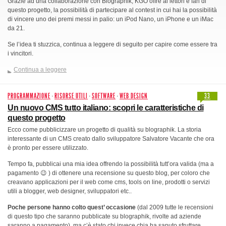
Grazie ad una collaborazione con Blographik, KGO offre ai lettori e fan di
questo progetto, la possibilità di partecipare al contest in cui hai la possibilità
di vincere uno dei premi messi in palio: un iPod Nano, un iPhone e un iMac
da 21.
Se l’idea ti stuzzica, continua a leggere di seguito per capire come essere tra
i vincitori.
Continua a leggere
PROGRAMMAZIONE
·
RISORSE UTILI
·
SOFTWARE
·
WEB DESIGN
33
Un nuovo CMS tutto italiano: scopri le caratteristiche di
questo progetto
Ecco come pubblicizzare un progetto di qualità su blographik. La storia
interessante di un CMS creato dallo sviluppatore Salvatore Vacante che ora
è pronto per essere utilizzato.
Tempo fa, pubblicai una mia idea offrendo la possibilità tutt’ora valida (ma a
pagamento 😉 ) di ottenere una recensione su questo blog, per coloro che
creavano applicazioni per il web come cms, tools on line, prodotti o servizi
utili a blogger, web designer, sviluppatori etc..
Poche persone hanno colto quest’ occasione
(dal 2009 tutte le recensioni
di questo tipo che saranno pubblicate su blographik, rivolte ad aziende
saranno a pagamento), ma c’è stato chi invece chia ha saputo sfruttare