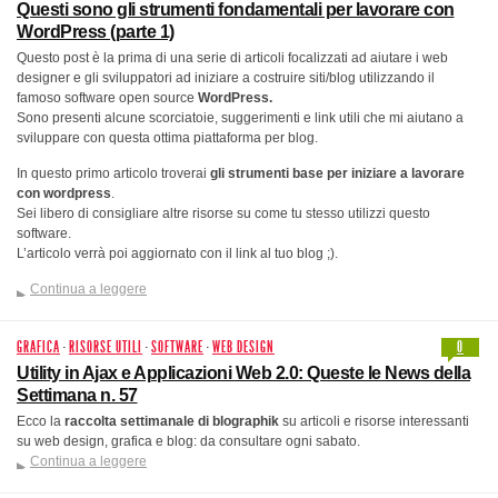
Questi sono gli strumenti fondamentali per lavorare con
WordPress (parte 1)
Questo post è la prima di una serie di articoli focalizzati ad aiutare i web
designer e gli sviluppatori ad iniziare a costruire siti/blog utilizzando il
famoso software open source
WordPress.
Sono presenti alcune scorciatoie, suggerimenti e link utili che mi aiutano a
sviluppare con questa ottima piattaforma per blog.
In questo primo articolo troverai
gli strumenti base per iniziare a lavorare
con wordpress
.
Sei libero di consigliare altre risorse su come tu stesso utilizzi questo
software.
L’articolo verrà poi aggiornato con il link al tuo blog ;).
Continua a leggere
GRAFICA
·
RISORSE UTILI
·
SOFTWARE
·
WEB DESIGN
0
Utility in Ajax e Applicazioni Web 2.0: Queste le News della
Settimana n. 57
Ecco la
raccolta settimanale di blographik
su articoli e risorse interessanti
su web design, grafica e blog: da consultare ogni sabato.
Continua a leggere