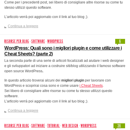
Come per i precedenti post, sei libero di consigliare altre risorse su come tu
stesso utilizzi questo software.
L’articolo verrà poi aggiornato con il link al tuo blog ;).
Continua a leggere
RISORSE PER BLOG
·
SOFTWARE
·
WORDPRESS
6
WordPress: Quali sono i migliori plugin e come utilizzare i
Cheat Sheets? (parte 2)
La seconda parte di una serie di articoli focalizzati ad aiutare i web designer
e gli sviluppatori ad iniziare a costruire siti/blog utilizzando il famoso software
open source WordPress
.
In questo articolo troverai alcuni dei
migliori plugin
per lavorare con
WordPress e scoprirai cosa sono e come usare
i Cheat Sheets
.
Sei libero di consigliare altre risorse su come tu stesso utilizzi questo
software.
L’articolo verrà poi aggiornato con il link al tuo blog ;).
Continua a leggere
RISORSE PER BLOG
·
SOFTWARE
·
TUTORIAL
·
WEB DESIGN
·
WORDPRESS
36