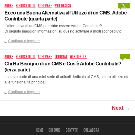
ADOBE
·
RISORSE UTILI
·
SOFTWARE
·
WEB DESIGN
27
Ecco una Buona Alternativa all’Utilizzo di un CMS: Adobe
Contribute (quarta parte)
L’alternativa di un CMS potrebbe essere Adobe Contribute?
Di seguito maggiori informazioni su questo software a molti sconosciuto.
Continua a leggere
ADOBE
·
RISORSE UTILI
·
SOFTWARE
·
TUTORIAL
·
WEB DESIGN
1
Chi Ha Bisogno di un CMS e Cos’è Adobe Contribute?
(terza parte)
La terza parte di una mini serie di articoli dedicata ai CMS, al loro utilizzo ed
alle funzionalità principali.
Continua a leggere
Next →
HOME
CHI SONO
CONTATTI
COLLABORA