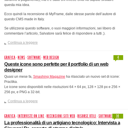
questa mia idea.
Ecco quindi la recensione di MyFrame, dalle stesse parole dell’autore di
questo CMS made in Italy.
Se utilizzerai questo software, o vuoi maggiori informazioni, sei libero di
commentare l’articolo, Salvatore sarà felice di rispondere a tutti ;).
Continua a leggere
GRAFICA
·
NEWS
·
SOFTWARE
·
WEB DESIGN
4
Queste icone sono perfette per il portfolio di un web
designer
Quasi un mese fa,
Smashing Magazine
ha rilasciato un nuovo set di icone:
Practika.
Le icone sono disponibili nelle risoluzioni 64 × 64 px, 128 × 128 px e 256 ×
256 px, e PNG a 32-bit.
Continua a leggere
GRAFICA
·
INTERVISTE ON LINE
·
RECENSIONI SITI WEB
·
RISORSE UTILI
·
SOFTWARE
14
La professionalità di un artigiano tecnologico: Intervista a