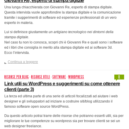
Giovanni Re, esperto di stampa digitale
Una lunga chiacchierata con Giovanni Re, esperto di stampa digitale.
Questa intervista vuole approfondire la stampa digitale e la comunicazione
tramite i suggerimenti di software ed esperienze professionali di un vero
esperto in materia.
Lui si definisce giustamente
un artigiano tecnologico nei dintorni della
stampa digitale
.
Nel caso tu non lo conosca, scopri chi è Giovanni Re e quali sono i software
ed i libri che consiglia in merito alla stampa digitale ed ai software 3d.
Ecco l’intervista.
Continua a leggere
RISORSE PER BLOG
·
RISORSE UTILI
·
SOFTWARE
·
WORDPRESS
8
Link utili su WordPress e suggerimenti su come ottenere
clienti (parte 3)
La terza ed ultima parte di una serie di articoli focalizzati ad aiutare i web
designer e gli sviluppatori ad iniziare a costruire siti/blog utilizzando il
famoso software open source WordPress.
Da questo articolo potrai trarre delle risorse che potranno esserti utili, sia per
migliorare le tue competenze su wordpress sia per trovare clienti se sei un
web designer freelance.