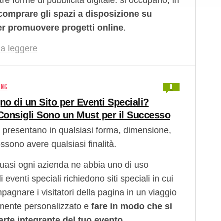
tre forme di pubblicità digitale: si occupano, in
comprare gli spazi a disposizione su
er promuovere progetti online
.
a leggere
ING
0
no di un Sito per Eventi Speciali?
Consigli Sono un Must per il Successo
si presentano in qualsiasi forma, dimensione,
ssono avere qualsiasi finalità.
asi ogni azienda ne abbia uno di uso
i eventi speciali richiedono siti speciali in cui
agnare i visitatori della pagina in un viaggio
amente personalizzato e
fare in modo che si
rte integrante del tuo evento.