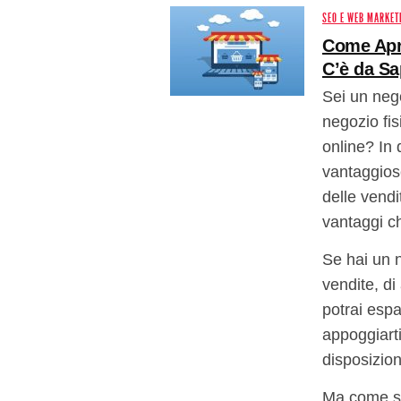
SEO E WEB MARKET
Come Apr
C’è da Sa
Sei un neg
negozio fi
online? In
vantaggiose
delle vendi
vantaggi ch
Se hai un n
vendite, d
potrai espa
appoggiart
disposizion
Ma come si