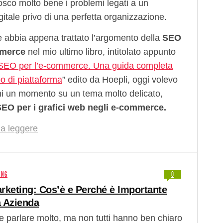
osco molto bene i problemi legati a un
gitale privo di una perfetta organizzazione.
 abbia appena trattato l’argomento della
SEO
mmerce
nel mio ultimo libro, intitolato appunto
 SEO per l’e-commerce. Una guida completa
po di piattaforma
” edito da Hoepli, oggi volevo
i un momento su un tema molto delicato,
SEO per i grafici web negli e-commerce.
a leggere
ING
0
arketing: Cos’è e Perché è Importante
a Azienda
e parlare molto, ma non tutti hanno ben chiaro