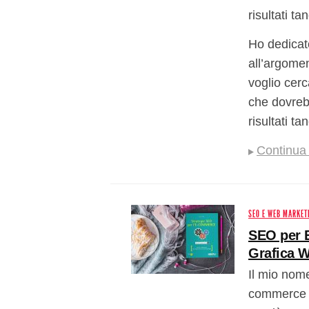
risultati tan
Ho dedicato
all’argome
voglio cerc
che dovreb
risultati tan
Continua 
SEO E WEB MARKET
SEO per 
Grafica W
Il mio nom
commerce e