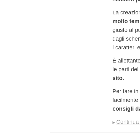
La creazion
molto te
giusto al p
dagli schem
i caratteri 
È allettan
le parti de
sito.
Per fare in
facilmente 
consigli d
Continua 