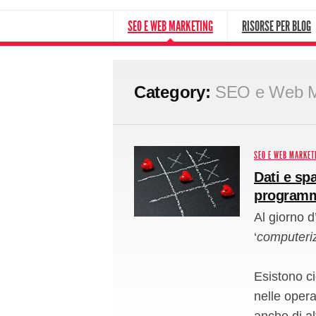
SEO E WEB MARKETING
RISORSE PER BLOG
Category:
SEO e Web M
SEO E WEB MARKET
Dati e spa
programm
Al giorno d
‘
computeri
Esistono ci
nelle opera