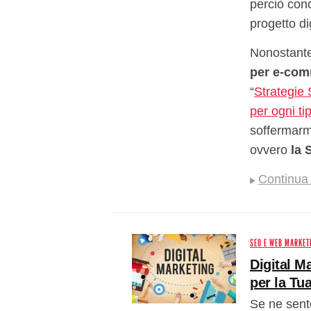
perciò con
progetto di
Nonostante
per e-co
“
Strategie
per ogni ti
soffermarm
ovvero
la 
Continua 
SEO E WEB MARKET
Digital M
per la Tu
Se ne sent