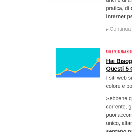
anche di al
pratica, di
internet p
Continua 
SEO E WEB MARKET
Hai Bisog
Questi 5 
I siti web 
colore e po
Sebbene qu
corrente, gl
puoi accomp
unico, alt
sentano pa