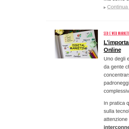
Continua 
SEO E WEB MARKET
L’importa
Online
Uno degli 
da gente ch
concentrars
padroneggi
complessiv
In pratica q
sulla tecn
attenzione
interconn