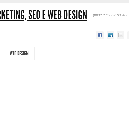
KETING, SEO E WEB DESIGN
guide e risorse su web
WEB DESIGN