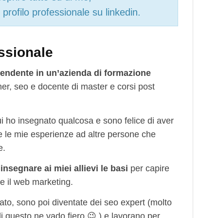
 profilo professionale su linkedin.
essionale
endente in un’azienda di formazione
r, seo e docente di master e corsi post
i ho insegnato qualcosa e sono felice di aver
rire le mie esperienze ad altre persone che
e.
d
insegnare ai miei allievi le basi
per capire
 e il web marketing.
to, sono poi diventate dei seo expert (molto
di questo ne vado fiero 😉 ) e lavorano per