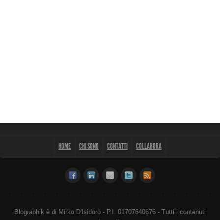
HOME
CHI SONO
CONTATTI
COLLABORA
Blographik è di Mirko D'Isidoro - P.I. 01707640676 - Tutti i contenuti