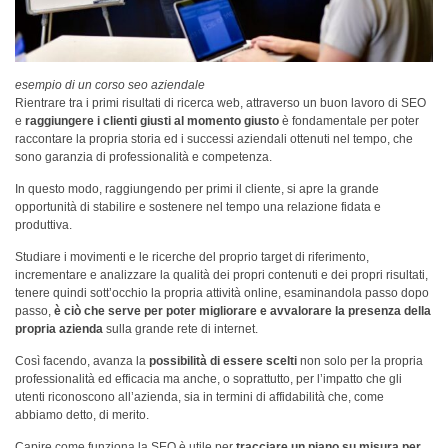
esempio di un corso seo aziendale
Rientrare tra i primi risultati di ricerca web, attraverso un buon lavoro di SEO
e
raggiungere i clienti giusti al momento giusto
è fondamentale per poter
raccontare la propria storia ed i successi aziendali ottenuti nel tempo, che
sono garanzia di professionalità e competenza.
In questo modo, raggiungendo per primi il cliente, si apre la grande
opportunità di stabilire e sostenere nel tempo una relazione fidata e
produttiva.
Studiare i movimenti e le ricerche del proprio target di riferimento,
incrementare e analizzare la qualità dei propri contenuti e dei propri risultati,
tenere quindi sott’occhio la propria attività online, esaminandola passo dopo
passo,
è ciò che serve per poter migliorare e avvalorare la presenza della
propria azienda
sulla grande rete di internet.
Così facendo, avanza la
possibilità di essere scelti
non solo per la propria
professionalità ed efficacia ma anche, o soprattutto, per l’impatto che gli
utenti riconoscono all’azienda, sia in termini di affidabilità che, come
abbiamo detto, di merito.
Capire come funziona la SEO è utile per
tracciare un piano su misura per