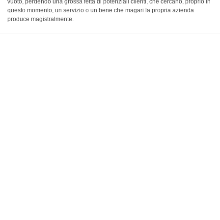
vuoto, perdendo una grossa fetta di potenziali clienti, che cercano, proprio in
questo momento, un servizio o un bene che magari la propria azienda
produce magistralmente.