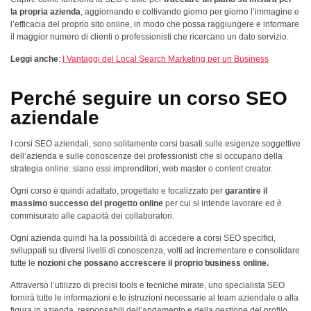
la propria azienda
, aggiornando e coltivando giorno per giorno l’immagine e
l’efficacia del proprio sito online, in modo che possa raggiungere e informare
il maggior numero di clienti o professionisti che ricercano un dato servizio.
Leggi anche
:
I Vantaggi del Local Search Marketing per un Business
Perché seguire un corso SEO
aziendale
I corsi SEO aziendali, sono solitamente corsi basati sulle esigenze soggettive
dell’azienda e sulle conoscenze dei professionisti che si occupano della
strategia online: siano essi imprenditori, web master o content creator.
Ogni corso è quindi adattato, progettato e focalizzato per
garantire il
massimo successo del progetto online
per cui si intende lavorare ed è
commisurato alle capacità dei collaboratori.
Ogni azienda quindi ha la possibilità di accedere a corsi SEO specifici,
sviluppati su diversi livelli di conoscenza, volti ad incrementare e consolidare
tutte le
nozioni che possano accrescere il proprio business online.
Attraverso l’utilizzo di precisi tools e tecniche mirate, uno specialista SEO
fornirà tutte le informazioni e le istruzioni necessarie al team aziendale o alla
figura in azienda, responsabili dell’andamento e della gestione del profilo