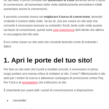
un sito web. Il primo consiste nell’
aumentare le visite
(tenendo fermo il tasso
di conversione, all’aumentare delle visite statisticamente dovrebbero infatti
aumentare anche le conversioni).
Il secondo consiste invece nel
migliorare il tasso di conversione
, tenendo
costante il numero delle visite. Va da sé, che per creare un sito web che
converte è necessario lavorare su entrambi i fronti, tanto sulle visite quanto
sul tasso di conversione, quindi sulla
user experience
dell’utente che atterra
in una pagina del sito web.
Ecco come creare un sito web che converte tenendo conto di entrambi i
fattori:
1. Apri le porte del tuo sito!
Per fare un sito web che ti porti a risultati concreti, è necessario in primo
luogo portare una massa critica di visitatori al sito. Come? Ottimizzando il sito
web per i motori di ricerca e attraverso campagne di promozione online Pay
Per Click e di
remarketing
che indirizzino al sito.
È importante poi usare tutti i canali di comunicazione a disposizione:
newsletter