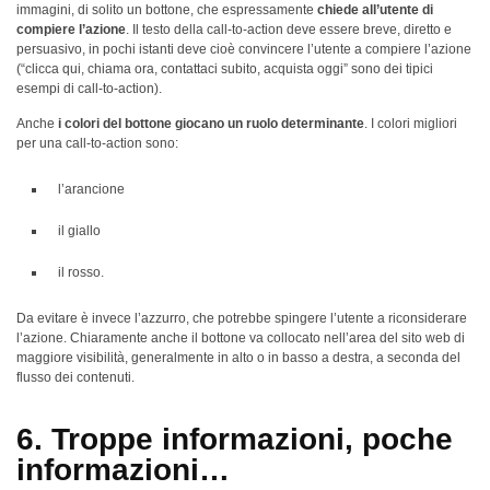
immagini, di solito un bottone, che espressamente
chiede all’utente di
compiere l’azione
. Il testo della call-to-action deve essere breve, diretto e
persuasivo, in pochi istanti deve cioè convincere l’utente a compiere l’azione
(“clicca qui, chiama ora, contattaci subito, acquista oggi” sono dei tipici
esempi di call-to-action).
Anche
i colori del bottone giocano un ruolo determinante
. I colori migliori
per una call-to-action sono:
l’arancione
il giallo
il rosso.
Da evitare è invece l’azzurro, che potrebbe spingere l’utente a riconsiderare
l’azione. Chiaramente anche il bottone va collocato nell’area del sito web di
maggiore visibilità, generalmente in alto o in basso a destra, a seconda del
flusso dei contenuti.
6. Troppe informazioni, poche
informazioni…