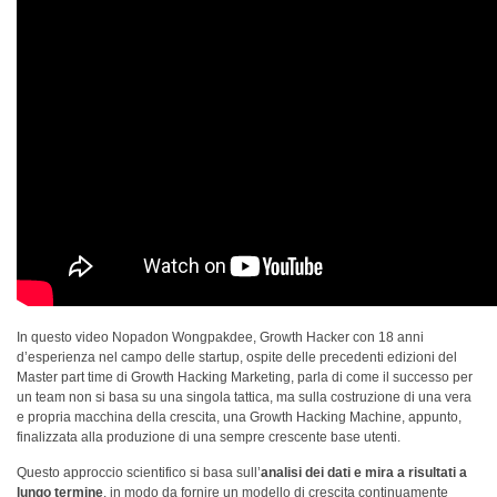
In questo video Nopadon Wongpakdee, Growth Hacker con 18 anni
d’esperienza nel campo delle startup, ospite delle precedenti edizioni del
Master part time di Growth Hacking Marketing, parla di come il successo per
un team non si basa su una singola tattica, ma sulla costruzione di una vera
e propria macchina della crescita, una Growth Hacking Machine, appunto,
finalizzata alla produzione di una sempre crescente base utenti.
Questo approccio scientifico si basa sull’
analisi dei dati e mira a risultati a
lungo termine
, in modo da fornire un modello di crescita continuamente