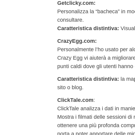
Getclicky.com
:
Personalizza la “bacheca” in mod
consultare.
Caratteristica distintiva:
Visuali
CrazyEgg.com
:
Personalmente l’ho usato per alcun
Crazy Egg vi aiuterà a migliorare
punti caldi dove gli utenti hanno 
Caratteristica distintiva:
la map
sito o blog.
ClickTale.com
:
ClickTale analizza i dati in mani
Mostra i filmati delle sessioni d
ottenere una più profonda compr
porta a poter apportare delle mig