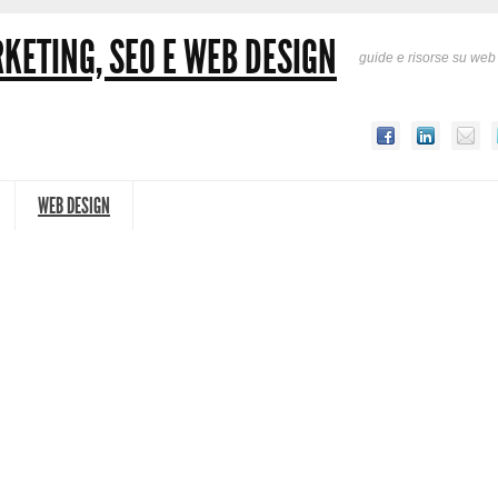
KETING, SEO E WEB DESIGN
guide e risorse su web
WEB DESIGN