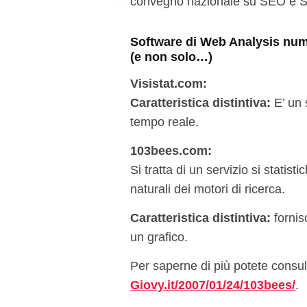
convegno nazionale su SEO e SE
Software di Web Analysis nume
(e non solo…)
Visistat.com
:
Caratteristica distintiva:
E’ un s
tempo reale.
103bees.com
:
Si tratta di un servizio si statisti
naturali dei motori di ricerca.
Caratteristica distintiva:
fornis
un grafico.
Per saperne di più potete consul
Giovy.it/2007/01/24/103bees/
.