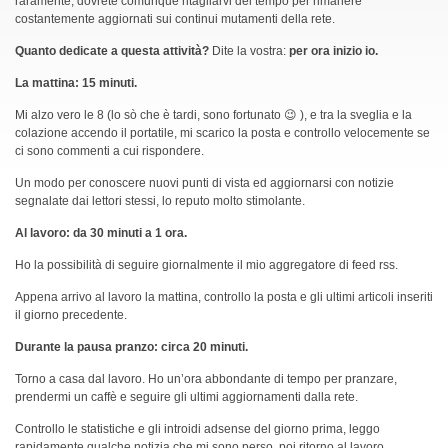
raramente, dovrete comunque ritagliarvi del tempo per rimanere
costantemente aggiornati sui continui mutamenti della rete.
Quanto dedicate a questa attività?
Dite la vostra:
per ora inizio io.
La mattina: 15 minuti.
Mi alzo vero le 8 (lo sò che è tardi, sono fortunato 😉 ), e tra la sveglia e la
colazione accendo il portatile, mi scarico la posta e controllo velocemente se
ci sono commenti a cui rispondere.
Un modo per conoscere nuovi punti di vista ed aggiornarsi con notizie
segnalate dai lettori stessi, lo reputo molto stimolante.
Al lavoro: da 30 minuti a 1 ora.
Ho la possibilità di seguire giornalmente il mio aggregatore di feed rss.
Appena arrivo al lavoro la mattina, controllo la posta e gli ultimi articoli inseriti
il giorno precedente.
Durante la pausa pranzo: circa 20 minuti.
Torno a casa dal lavoro. Ho un’ora abbondante di tempo per pranzare,
prendermi un caffè e seguire gli ultimi aggiornamenti dalla rete.
Controllo le statistiche e gli introidi adsense del giorno prima, leggo
rapidamente qualche notizia che mi sono perso, poi ritorno al lavoro.