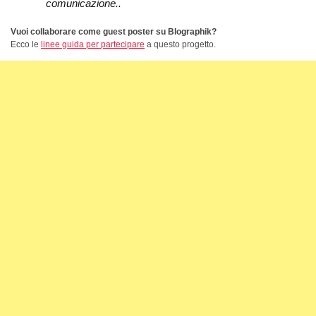
comunicazione..
Vuoi collaborare come guest poster su Blographik?
Ecco le
linee guida per partecipare
a questo progetto.