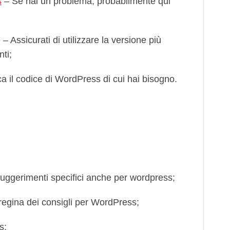
s
– Se hai un problema, probabilmente qui
ssicurati di utilizzare la versione più
nti;
a il codice di WordPress di cui hai bisogno.
suggerimenti specifici anche per wordpress;
regina dei consigli per WordPress;
s;