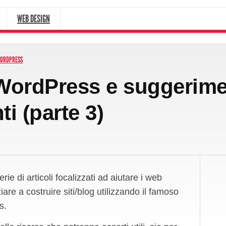
WEB DESIGN
ORDPRESS
u WordPress e suggerim
ti (parte 3)
rie di articoli focalizzati ad aiutare i web
ziare a costruire siti/blog utilizzando il famoso
s.