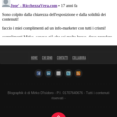
HOME
CHI SONO
CONTATTI
COLLABORA
Blographik è di Mirko D'Isidoro - P.I. 01707640676 - Tutti i contenuti
riservati -