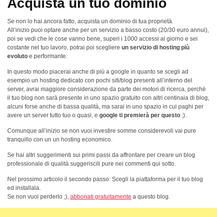
Acquista un tuo dominio
Se non lo hai ancora fatto, acquista un dominio di tua proprietà.
All’inizio puoi optare anche per un servizio a basso costo (20/30 euro annui),
poi se vedi che le cose vanno bene, superi i 1000 accessi al giorno e sei
costante nel tuo lavoro, potrai poi scegliere
un servizio di hosting più
evoluto
e performante.
In questo modo piacerai anche di più a google in quanto se scegli ad
esempio un hosting dedicato con pochi siti/blog presenti all’interno del
server, avrai maggiore considerazione da parte dei motori di ricerca, perchè
il tuo blog non sarà presente in uno spazio gratuito con altri centinaia di blog,
alcuni forse anche di bassa qualità, ma sarai in uno spazio in cui paghi per
avere un server tutto tuo o quasi, e
google ti premierà per questo
;).
Comunque all’inizio se non vuoi investire somme considerevoli vai pure
tranquillo con un un hosting economico.
Se hai altri suggerimenti sui primi passi da affrontare per creare un blog
professionale di qualità suggeriscili pure nei commenti qui sotto.
Nel prossimo articolo il secondo passo: Scegli la piattaforma per il tuo blog
ed installala.
Se non vuoi perderlo ;),
abbonati gratuitamente
a questo blog.