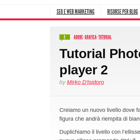
SEO E WEB MARKETING
RISORSE PER BLOG
ADOBE
·
GRAFICA
·
TUTORIAL
4
Tutorial Pho
player 2
by
Mirko D'Isidoro
Creiamo un nuovo livello dove far
figura che andrà riempita di bian
Duplichiamo il livello con l’ell