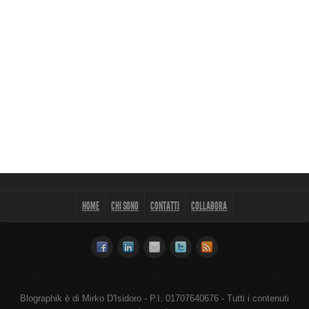
HOME
CHI SONO
CONTATTI
COLLABORA
Blographik è di Mirko D'Isidoro - P.I. 01707640676 - Tutti i contenuti