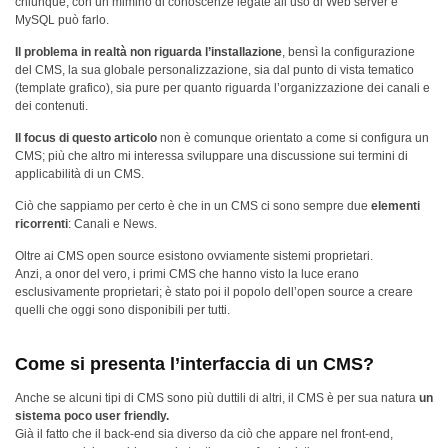
chiunque, con un mimino di conoscenze legate all’uso di Web server e
MySQL può farlo.
Il problema in realtà non riguarda l’installazione
, bensì la configurazione
del CMS, la sua globale personalizzazione, sia dal punto di vista tematico
(template grafico), sia pure per quanto riguarda l’organizzazione dei canali e
dei contenuti.
Il focus di questo articolo
non è comunque orientato a come si configura un
CMS; più che altro mi interessa sviluppare una discussione sui termini di
applicabilità di un CMS.
Ciò che sappiamo per certo è che in un CMS ci sono sempre due
elementi
ricorrenti
: Canali e News.
Oltre ai CMS open source esistono ovviamente sistemi proprietari.
Anzi, a onor del vero, i primi CMS che hanno visto la luce erano
esclusivamente proprietari; è stato poi il popolo dell’open source a creare
quelli che oggi sono disponibili per tutti.
Come si presenta l’interfaccia di un CMS?
Anche se alcuni tipi di CMS sono più duttili di altri, il CMS è per sua natura
un
sistema poco user friendly.
Già il fatto che il back-end sia diverso da ciò che appare nel front-end,