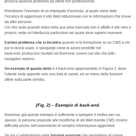
provoca qualche problema ad utenti non professionisti.
Prendiamo l’esempio di un impiegato d’azienda, al quale viene dato
l’incarico di aggiornare il sito Web istituzionale con le informazioni che riceve
da altre persone.
Ciò che vede quando entra nella sua area riservata non è affatto il sito vero e
proprio; vede un’interfaccia particolare nel quale deve sapersi muovere.
Il primo problema che si incontra
quando si fa formazione su un CMS a chi
poi lo dovrà usare, è spiegargli come le azioni prodotte nel
back-end, producono risultati nel front-end, ovvero nel sito che tutti i
navigatori vedono.
Un esempio di quanto detto
è il back-end rappresentato in Figura 2, dove
l’utente vede appunto solo una lista di canali, ed un menu delle funzioni
attive sulla parte sinistra.
(Fig. 2) – Esempio di back-end.
Insomma, già questo esempio è sufficiente a spiegare il motivo per cui,
spesso, le persone preposte alle modifiche di siti Web tramite CMS, trovino
difficoltà anche nell’inserimento di semplici informazioni aggiuntive.
Se poi ci addentriamo nelle
funzioni avanzate
che permettono di creare